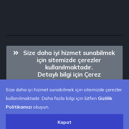
Size daha iyi hizmet sunabilmek
için sitemizde çerezler
kullanılmaktadır.
Detaylı bilgi için Çerez
Aydınlatma Metnimizi
inceleyebilirsiniz.
Size daha iyi hizmet sunabilmek için sitemizde çerezler
kullanılmaktadır. Daha fazla bilgi için lütfen
Gizlilik
Politikamızı
okuyun.
Kapat
Copyright © 2023 All Rights Reserved.